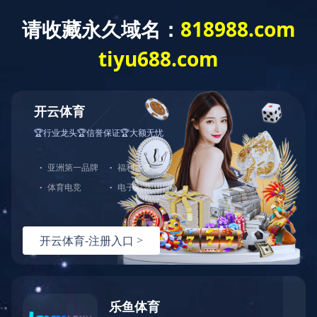
产品中心
查看其他分类